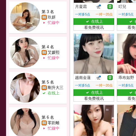
月凝霜
叮兒
第 3 名
一对多5点
一对一20点
一对多5点
玖妍
在线上
忙線中
看免费视讯
看免
第 4 名
艾媛熙
忙線中
越南金蓮
乖布如野
第 5 名
一对多5点
一对一20点
一对多5点
剛升大三
在线上
在线上
看免费视讯
看免
第 6 名
零距離
忙線中