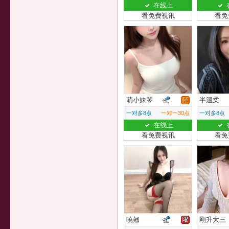
在线上
看免费视讯
看免
萌小妹琴
半溫柔
一对多8点
一对一30点
一对多8点
在线上
看免费视讯
看免
曉翹
剛升大三