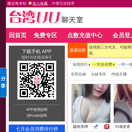
建议将本站
加入收藏
，方便日后找寻
回首页
免费专区
点数充值中心
会员登
使用第三方代充，可能導
溫馨提醒
下载手机 APP
當。
随时与你视讯聊天
业绩排行
一对多收费
一对一
全部在線
台妹专区
內地主播
APP使用說明
QRcode說明
越南美曄
勾魂使者
七月会员消费排行榜