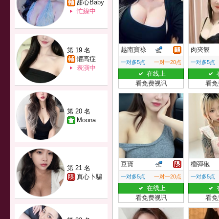
甜心Baby
忙線中
越南寶祿
肉夾饃
第 19 名
懼高症
一对多5点
一对一20点
一对多5点
表演中
在线上
看免费视讯
看免
第 20 名
Moona
豆寶
榴彈砲
第 21 名
真心卜騙
一对多5点
一对一20点
一对多5点
在线上
看免费视讯
看免