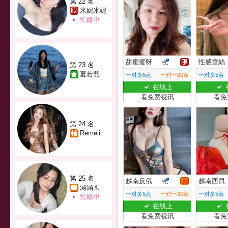
第 22 名
米妮米妮
忙線中
甜蜜蜜呀
性感蕾絲
第 23 名
夏若熙
一对多5点
一对一20点
一对多5点
在线上
看免费视讯
看免
第 24 名
Remeii
第 25 名
越南反俄
越南西貝
涵涵ㄦ
一对多5点
一对一20点
一对多5点
忙線中
在线上
看免费视讯
看免