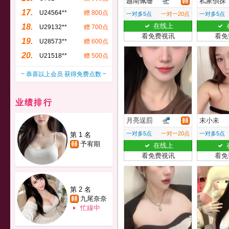
越南佩珊
私家偵探
17.
U24564**
赠 800点
一对多5点
一对一20点
一对多5点
在线上
18.
U29132**
赠 700点
看免费视讯
看免
19.
U28573**
赠 600点
20.
U21518**
赠 500点
~ 恭喜以上会员 获得免费点数 ~
业绩排行
月亮逞罰
末小未
一对多5点
一对一20点
一对多5点
第 1 名
予宥期
在线上
看免费视讯
看免
第 2 名
九尾奈奈
忙線中