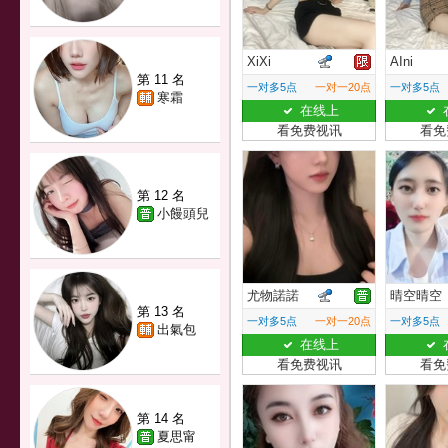
XiXi
AIni
第 11 名
一对多5点
一对一20点
一对多5点
寒霜
在线上
看免费视讯
看免
第 12 名
小饅頭兒
尤物諾諾
晴空晴空
第 13 名
一对多5点
一对一20点
一对多5点
出氣包
在线上
看免费视讯
看免
第 14 名
夏思甯