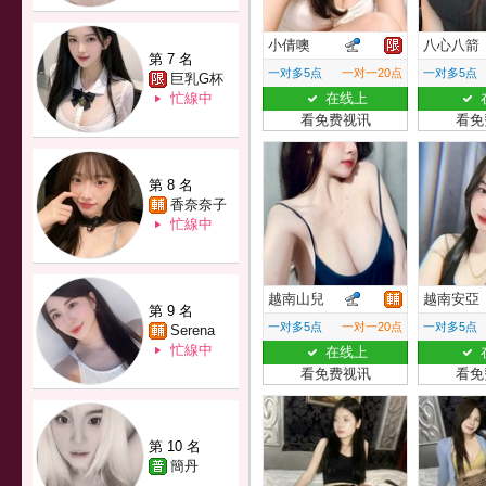
小倩噢
八心八箭
第 7 名
一对多5点
一对一20点
一对多5点
巨乳G杯
忙線中
在线上
看免费视讯
看免
第 8 名
香奈奈子
忙線中
越南山兒
越南安亞
第 9 名
一对多5点
一对一20点
一对多5点
Serena
忙線中
在线上
看免费视讯
看免
第 10 名
簡丹