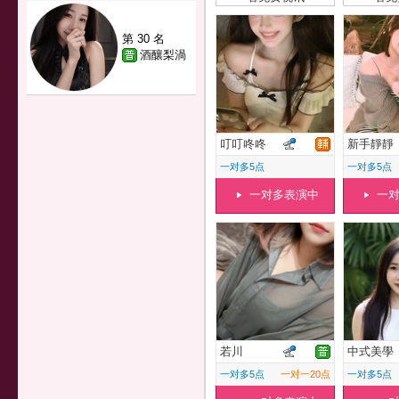
第 30 名
酒釀梨渦
叮叮咚咚
新手靜靜
一对多5点
一对多5点
一对多表演中
一
若川
中式美學
一对多5点
一对一20点
一对多5点