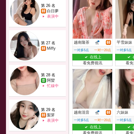
第 26 名
白日夢
表演中
越南隆茶
芊雪妹妹
第 27 名
Miffy
一对多5点
一对一20点
一对多5点
在线上
看免费视讯
看免
第 28 名
阿蠻
忙線中
第 29 名
越南混音
六妹妹
梨芽
表演中
一对多5点
一对一20点
一对多5点
在线上
看免费视讯
看免