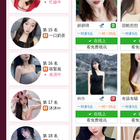
忙線中
妍妍唷
甜酷想想
第 15 名
一对多5点
一对一20点
一对多5点
一口奶茶
在线上
看免费视讯
看免
第 16 名
筱緊嵐
表演中
衿巾
有舔有騷
第 17 名
一对多5点
一对一25点
一对多5点
沐沐m
在线上
看免费视讯
看免
第 18 名