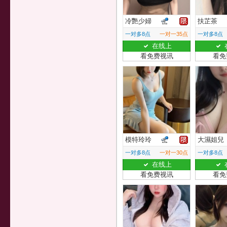
冷艷少婦
扶芷茶
一对多8点
一对一35点
一对多8点
在线上
看免费视讯
看免
模特玲玲
大濕姐兒
一对多8点
一对一30点
一对多8点
在线上
看免费视讯
看免