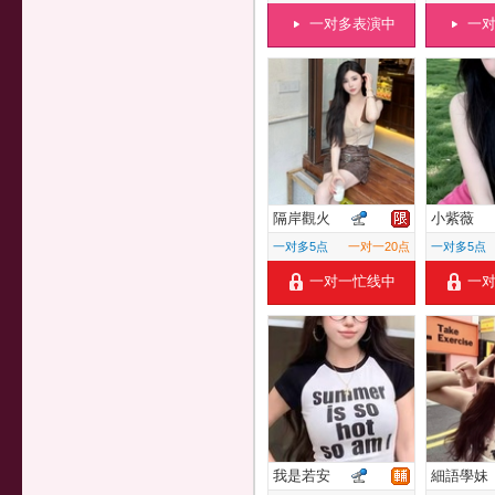
一对多表演中
一
隔岸觀火
小紫薇
一对多5点
一对一20点
一对多5点
一对一忙线中
一
我是若安
細語學妹