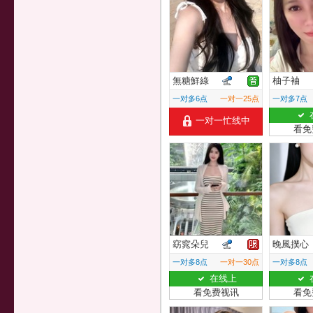
無糖鮮綠
柚子袖
一对多6点
一对一25点
一对多7点
一对一忙线中
看免
窈窕朵兒
晚風撲心
一对多8点
一对一30点
一对多8点
在线上
看免费视讯
看免