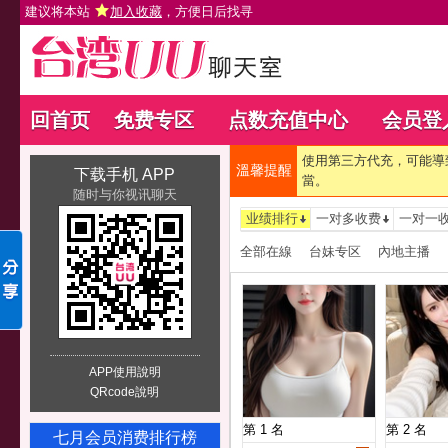
建议将本站
加入收藏
，方便日后找寻
回首页
免费专区
点数充值中心
会员登
使用第三方代充，可能導
溫馨提醒
下载手机 APP
當。
随时与你视讯聊天
业绩排行
一对多收费
一对一
全部在線
台妹专区
內地主播
APP使用說明
QRcode說明
第 1 名
第 2 名
七月会员消费排行榜