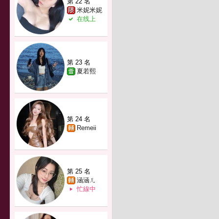
第 22 名
米妮米妮
在线上
第 23 名
夏若熙
第 24 名
Remeii
第 25 名
涵涵ㄦ
忙線中