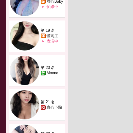
甜心Baby
忙線中
第 19 名
懼高症
表演中
第 20 名
Moona
第 21 名
真心卜騙