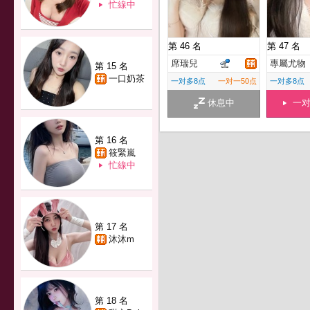
忙線中
第 46 名
第 47 名
席瑞兒
專屬尤物
第 15 名
一口奶茶
一对多8点
一对一50点
一对多8点
休息中
一
第 16 名
筱緊嵐
忙線中
第 17 名
沐沐m
第 18 名