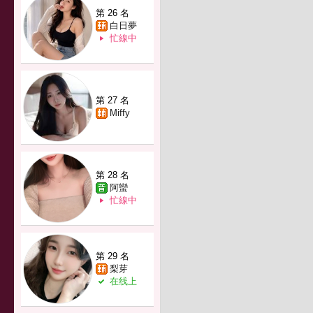
第 26 名
白日夢
忙線中
第 27 名
Miffy
第 28 名
阿蠻
忙線中
第 29 名
梨芽
在线上