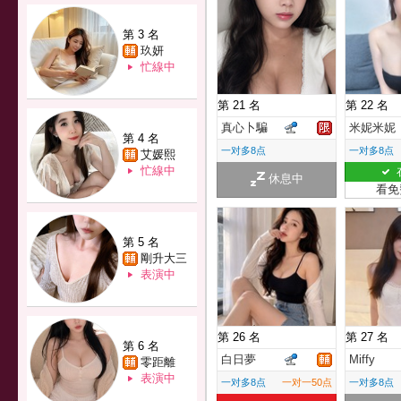
第 3 名
玖妍
忙線中
第 21 名
第 22 名
真心卜騙
米妮米妮
第 4 名
一对多8点
一对多8点
艾媛熙
忙線中
休息中
看免
第 5 名
剛升大三
表演中
第 26 名
第 27 名
第 6 名
白日夢
Miffy
零距離
表演中
一对多8点
一对一50点
一对多8点