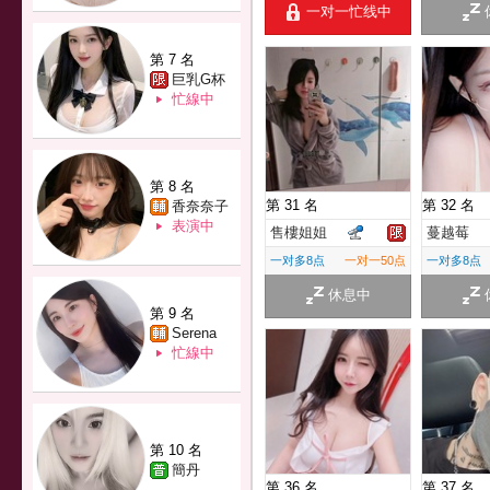
一对一忙线中
第 7 名
巨乳G杯
忙線中
第 8 名
第 31 名
第 32 名
香奈奈子
表演中
售樓姐姐
蔓越莓
一对多8点
一对一50点
一对多8点
休息中
第 9 名
Serena
忙線中
第 10 名
簡丹
第 36 名
第 37 名