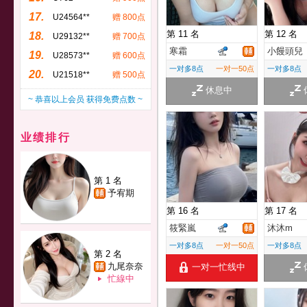
17.
U24564**
赠 800点
第 11 名
第 12 名
18.
U29132**
赠 700点
寒霜
小饅頭兒
19.
U28573**
赠 600点
一对多8点
一对一50点
一对多8点
20.
U21518**
赠 500点
休息中
~ 恭喜以上会员 获得免费点数 ~
业绩排行
第 1 名
予宥期
第 16 名
第 17 名
筱緊嵐
沐沐m
一对多8点
一对一50点
一对多8点
第 2 名
九尾奈奈
一对一忙线中
忙線中